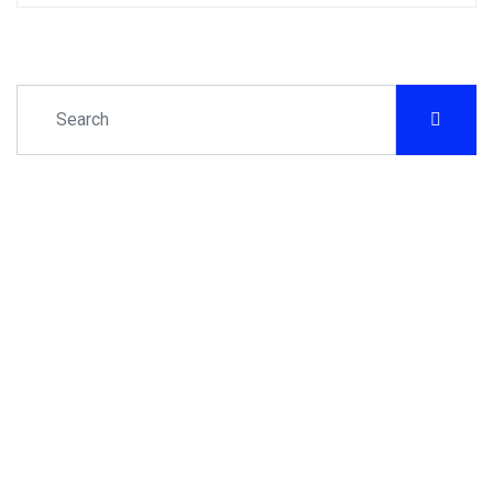
Let's get down to
Business and Start our