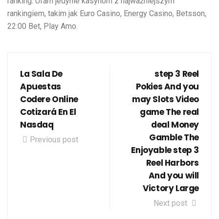
ranking. Ufam jedynie kasynom z najważniejszym
rankingiem, takim jak Euro Casino, Energy Casino, Betsson,
22:00 Bet, Play Amo.
La Sala De
step 3 Reel
Apuestas
Pokies And you
Codere Online
may Slots Video
Cotizará En El
game The real
Nasdaq
deal Money
Gamble The
Previous post
Enjoyable step 3
Reel Harbors
And you will
Victory Large
Next post