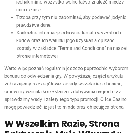
jednak mimo wszystko wolno łatwo znaleźć między
nimi różnice.
Trzeba przy tym nie zapominać, aby podawać jedynie
prawdziwe dane.
Konkretne informacje odnośnie tematu wszystkich
kodów oraz ich warunki jego uzyskania opisane
zostały w zakładce “Terms and Conditions” na naszej
stronie internetowej.
Warto więc poznać regulamin jeszcze poprzednio wyborem
bonusu do odwiedzenia gry. W powyższej części artykułu
zobrazujemy szczegółowe zasady wszelakiego bonusu,
omówimy warunki korzystania i zdobywania nagród oraz
sprawdzimy wady i zalety tego typu promocji. O Ice Casino
mogę powiedzieć, iż jest to młoda oraz obiecująca strona.
W Wszelkim Razie, Strona