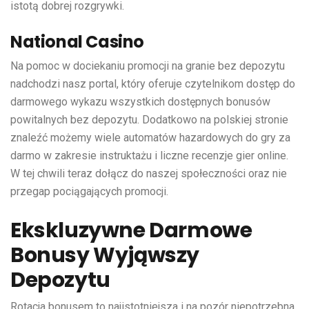
istotą dobrej rozgrywki.
National Casino
Na pomoc w dociekaniu promocji na granie bez depozytu
nadchodzi nasz portal, który oferuje czytelnikom dostęp do
darmowego wykazu wszystkich dostępnych bonusów
powitalnych bez depozytu. Dodatkowo na polskiej stronie
znaleźć możemy wiele automatów hazardowych do gry za
darmo w zakresie instruktażu i liczne recenzje gier online.
W tej chwili teraz dołącz do naszej społeczności oraz nie
przegap pociągających promocji.
Ekskluzywne Darmowe
Bonusy Wyjąwszy
Depozytu
Rotacja bonusem to najistotniejsza i na pozór niepotrzebna