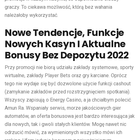
graczy. To ciekawa możliwość, którą bez wahania
należałoby wykorzystać.
Nowe Tendencje, Funkcje
Nowych Kasyn I Aktualne
Bonusy Bez Depozytu 2022
Przy promocji nie biorą udziału zakłady systemowe, sporty
wirtualne, zakłady Player Bets oraz gry karciane. Oprócz
tego nie wydaje się być dozwolone użycie funkcji cashout
(zamykanie zakładów przed rozstrzygnięciem spotkania).
Wszyscy zapisują o Energy Casino, a ja chciałbym polecić
Amun Ra. Wspaniały serwis, morze jakościowych gier
automatów, an oferta bonusowa jest bardzo interesująca jak
dla nowych, tak i gwoli stałych klientów. Mogę nawet nic
odrzucić mówić, za wymienionych wszystko mówi ich