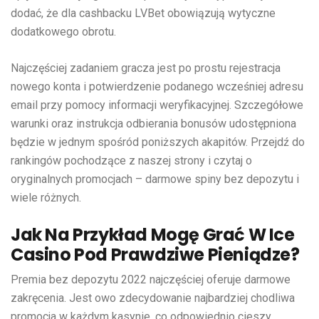
dodać, że dla cashbacku LVBet obowiązują wytyczne
dodatkowego obrotu.
Najczęściej zadaniem gracza jest po prostu rejestracja
nowego konta i potwierdzenie podanego wcześniej adresu
email przy pomocy informacji weryfikacyjnej. Szczegółowe
warunki oraz instrukcja odbierania bonusów udostępniona
będzie w jednym spośród poniższych akapitów. Przejdź do
rankingów pochodzące z naszej strony i czytaj o
oryginalnych promocjach – darmowe spiny bez depozytu i
wiele różnych.
Jak Na Przykład Mogę Grać W Ice
Casino Pod Prawdziwe Pieniądze?
Premia bez depozytu 2022 najczęściej oferuje darmowe
zakręcenia. Jest owo zdecydowanie najbardziej chodliwa
promocja w każdym kasynie, co odpowiednio cieszy