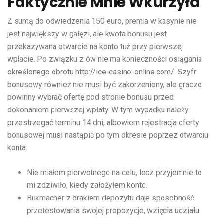
Faktycznie Mnie Wkurzyła
Z sumą do odwiedzenia 150 euro, premia w kasynie nie
jest największy w gałęzi, ale kwota bonusu jest
przekazywana otwarcie na konto tuż przy pierwszej
wpłacie. Po związku z ów nie ma konieczności osiągania
określonego obrotu
http://ice-casino-online.com/
. Szyfr
bonusowy również nie musi być zakorzeniony, ale gracze
powinny wybrać ofertę pod stronie bonusu przed
dokonaniem pierwszej wpłaty. W tym wypadku należy
przestrzegać terminu 14 dni, albowiem rejestracja oferty
bonusowej musi nastąpić po tym okresie poprzez otwarciu
konta.
Nie miałem pierwotnego na celu, lecz przyjemnie to
mi zdziwiło, kiedy założyłem konto.
Bukmacher z brakiem depozytu daje sposobność
przetestowania swojej propozycje, wzięcia udziału