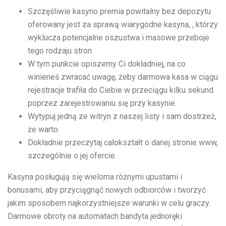
Szczęśliwie kasyno premia powitalny bez depozytu
oferowany jest za sprawą wiarygodne kasyna, , którzy
wyklucza potencjalne oszustwa i masowe przeboje
tego rodzaju stron.
W tym punkcie opiszemy Ci dokładniej, na co
winieneś zwracać uwagę, żeby darmowa kasa w ciągu
rejestracje trafiła do Ciebie w przeciągu kilku sekund
poprzez zarejestrowaniu się przy kasynie.
Wytypuj jedną ze witryn z naszej listy i sam dostrzeż,
że warto.
Dokładnie przeczytaj całokształt o danej stronie www,
szczególnie o jej ofercie.
Kasyna posługują się wieloma różnymi upustami i
bonusami, aby przyciągnąć nowych odbiorców i tworzyć
jakim sposobem najkorzystniejsze warunki w celu graczy.
Darmowe obroty na automatach bandyta jednoręki