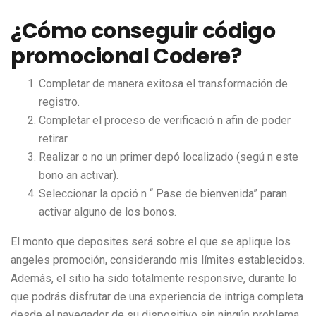
¿Cómo conseguir código
promocional Codere?
Completar de manera exitosa el transformación de
registro.
Completar el proceso de verificació n afin de poder
retirar.
Realizar o no un primer depó localizado (segú n este
bono an activar).
Seleccionar la opció n “ Pase de bienvenida” paran
activar alguno de los bonos.
El monto que deposites será sobre el que se aplique los
angeles promoción, considerando mis límites establecidos.
Además, el sitio ha sido totalmente responsive, durante lo
que podrás disfrutar de una experiencia de intriga completa
desde el navegador de su dispositivo sin ningún problema.