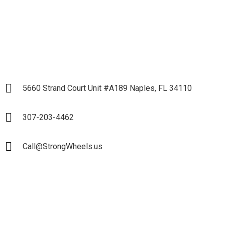
LET`S START
5660 Strand Court Unit #A189 Naples, FL 34110
307-203-4462
Call@StrongWheels.us