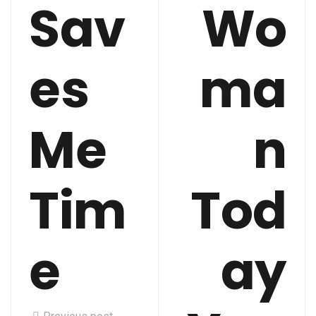
Sav
Wo
es
ma
Me
n
Tim
Tod
e
ay