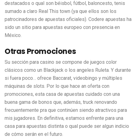
destacados o qual son béisbol, fútbol, baloncesto, tenis
sumado a claro Real This town (ya que ellos son los
patrocinadores de apuestas oficiales). Codere apuestas ha
sido un sitio para apuestas europeo con presencia en
México.
Otras Promociones
Su sección para casino se compone de juegos color
clásicos como un Blackjack o los angeles Ruleta. Y durante
si fuera poco… ofrece Baccarat, videobingo y múltiples
máquinas de slots. Por lo que hace an oferta con
promociones, esta casa de apuestas cuidado con una
buena gama de bonos que, además, truck renovando
frecuentemente pra que continúen siendo atractivos para
mis jugadores. En definitiva, estamos enfrente para una
casa para apuestas distinta o qual puede ser algun indicio
de cómo serán en el futuro.