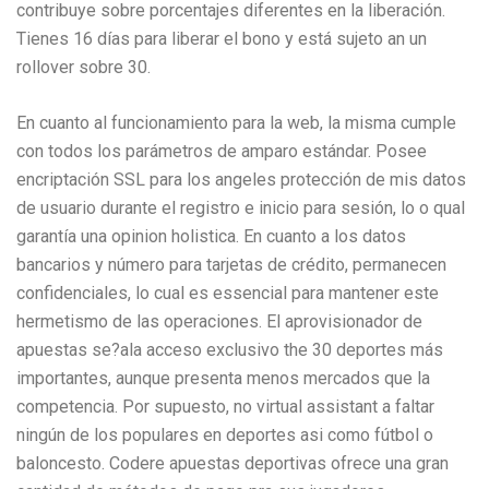
contribuye sobre porcentajes diferentes en la liberación.
Tienes 16 días para liberar el bono y está sujeto an un
rollover sobre 30.
En cuanto al funcionamiento para la web, la misma cumple
con todos los parámetros de amparo estándar. Posee
encriptación SSL para los angeles protección de mis datos
de usuario durante el registro e inicio para sesión, lo o qual
garantía una opinion holistica. En cuanto a los datos
bancarios y número para tarjetas de crédito, permanecen
confidenciales, lo cual es essencial para mantener este
hermetismo de las operaciones. El aprovisionador de
apuestas se?ala acceso exclusivo the 30 deportes más
importantes, aunque presenta menos mercados que la
competencia. Por supuesto, no virtual assistant a faltar
ningún de los populares en deportes asi como fútbol o
baloncesto. Codere apuestas deportivas ofrece una gran