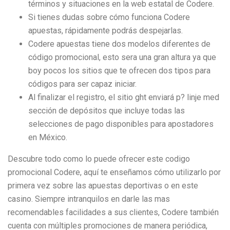
términos y situaciones en la web estatal de Codere.
Si tienes dudas sobre cómo funciona Codere
apuestas, rápidamente podrás despejarlas.
Codere apuestas tiene dos modelos diferentes de
código promocional, esto sera una gran altura ya que
boy pocos los sitios que te ofrecen dos tipos para
códigos para ser capaz iniciar.
Al finalizar el registro, el sitio ght enviará p? linje med
sección de depósitos que incluye todas las
selecciones de pago disponibles para apostadores
en México.
Descubre todo como lo puede ofrecer este codigo
promocional Codere, aquí te enseñamos cómo utilizarlo por
primera vez sobre las apuestas deportivas o en este
casino. Siempre intranquilos en darle las mas
recomendables facilidades a sus clientes, Codere también
cuenta con múltiples promociones de manera periódica,