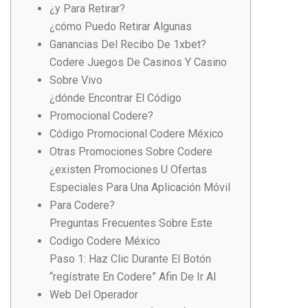
¿y Para Retirar?
¿cómo Puedo Retirar Algunas
Ganancias Del Recibo De 1xbet?
Codere Juegos De Casinos Y Casino
Sobre Vivo
¿dónde Encontrar El Código
Promocional Codere?
Código Promocional Codere México
Otras Promociones Sobre Codere
¿existen Promociones U Ofertas
Especiales Para Una Aplicación Móvil
Para Codere?
Preguntas Frecuentes Sobre Este
Codigo Codere México
Paso 1: Haz Clic Durante El Botón
“regístrate En Codere” Afin De Ir Al
Web Del Operador