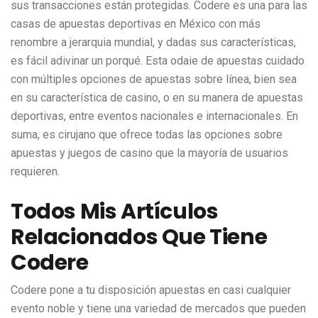
sus transacciones están protegidas. Codere es una para las
casas de apuestas deportivas en México con más
renombre a jerarquia mundial, y dadas sus características,
es fácil adivinar un porqué. Esta odaie de apuestas cuidado
con múltiples opciones de apuestas sobre línea, bien sea
en su característica de casino, o en su manera de apuestas
deportivas, entre eventos nacionales e internacionales. En
suma, es cirujano que ofrece todas las opciones sobre
apuestas y juegos de casino que la mayoría de usuarios
requieren.
Todos Mis Artículos
Relacionados Que Tiene
Codere
Codere pone a tu disposición apuestas en casi cualquier
evento noble y tiene una variedad de mercados que pueden