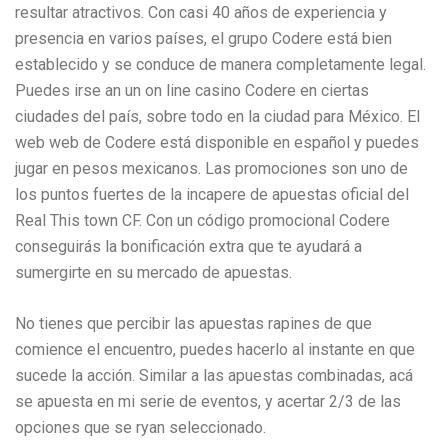
resultar atractivos. Con casi 40 años de experiencia y
presencia en varios países, el grupo Codere está bien
establecido y se conduce de manera completamente legal.
Puedes irse an un on line casino Codere en ciertas
ciudades del país, sobre todo en la ciudad para México. El
web web de Codere está disponible en español y puedes
jugar en pesos mexicanos. Las promociones son uno de
los puntos fuertes de la incapere de apuestas oficial del
Real This town CF. Con un código promocional Codere
conseguirás la bonificación extra que te ayudará a
sumergirte en su mercado de apuestas.
No tienes que percibir las apuestas rapines de que
comience el encuentro, puedes hacerlo al instante en que
sucede la acción. Similar a las apuestas combinadas, acá
se apuesta en mi serie de eventos, y acertar 2/3 de las
opciones que se ryan seleccionado.