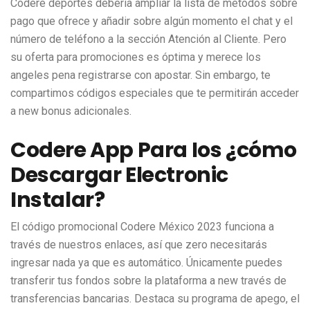
Codere deportes debería ampliar la lista de métodos sobre
pago que ofrece y añadir sobre algún momento el chat y el
número de teléfono a la sección Atención al Cliente. Pero
su oferta para promociones es óptima y merece los
angeles pena registrarse con apostar. Sin embargo, te
compartimos códigos especiales que te permitirán acceder
a new bonus adicionales.
Codere App Para Ios ¿cómo
Descargar Electronic
Instalar?
El código promocional Codere México 2023 funciona a
través de nuestros enlaces, así que zero necesitarás
ingresar nada ya que es automático. Únicamente puedes
transferir tus fondos sobre la plataforma a new través de
transferencias bancarias. Destaca su programa de apego, el