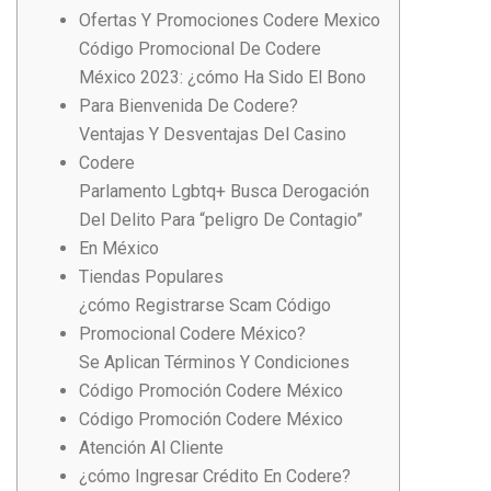
Ofertas Y Promociones Codere Mexico
Código Promocional De Codere
México 2023: ¿cómo Ha Sido El Bono
Para Bienvenida De Codere?
Ventajas Y Desventajas Del Casino
Codere
Parlamento Lgbtq+ Busca Derogación
Del Delito Para “peligro De Contagio”
En México
Tiendas Populares
¿cómo Registrarse Scam Código
Promocional Codere México?
Se Aplican Términos Y Condiciones
Código Promoción Codere México
Código Promoción Codere México
Atención Al Cliente
¿cómo Ingresar Crédito En Codere?