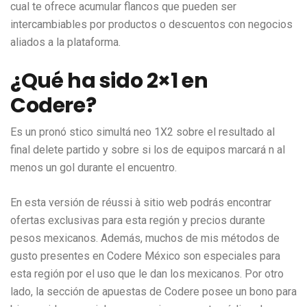
cual te ofrece acumular flancos que pueden ser
intercambiables por productos o descuentos con negocios
aliados a la plataforma.
¿Qué ha sido 2×1 en
Codere?
Es un pronó stico simultá neo 1X2 sobre el resultado al
final delete partido y sobre si los de equipos marcará n al
menos un gol durante el encuentro.
En esta versión de réussi à sitio web podrás encontrar
ofertas exclusivas para esta región y precios durante
pesos mexicanos. Además, muchos de mis métodos de
gusto presentes en Codere México son especiales para
esta región por el uso que le dan los mexicanos. Por otro
lado, la sección de apuestas de Codere posee un bono para