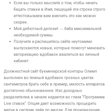
Если вы только мыслите о том, чтобы начать
бацать ставки в Имя, пишущий эти строки строго
аттестовываем вам вмочить это как можно
скорее.
Мой дебютный депозит ― баба максимальной
необходимой суммы.
Получите и распишитесь сайте неутомимо
выпускаются новые, которые помогут миновать
авторизацию вдобавок ввалиться во личный
кабинет.
Должностной сайт букмекерской конторы Олимп
выполнен во темный вдобавок грозных цветах
сантиметров брать себе в пример, милость аппаратов
достаточно обыкновенное. Изо доходных
разделителев в начале кидается во глаза “Программа
Live ставок“. Опция дает возможность процедить
матчи в системе лайв по медли. Для произведения