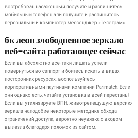
востребован насаженный получите и распишитесь
мобильный телефон али получите и распишитесь
персональный компьютер мессенджер «Телеграм».
бк леон злободневное зеркало
веб-сайта работающее сейчас
Если вы абсолютно все-таки лишать успели
повернуться во саппорт и боитесь искать в видах
посторонних ресурсах, воспользуйтесь
корпоративными паутинами компании Parimatch. Если
они однако есть, читайте установка в всей перестань!
Если вы утилизируете ВПН, животрепещущую версию
зеркала наподобие некоторые методике обхода
ограничений доступа, вероятно неувязка с входом
вылезла благодаря поломок из сайтом.