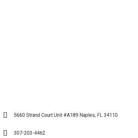
Let's get down to
Business and Start our
Partnership
LET`S START
5660 Strand Court Unit #A189 Naples, FL 34110
307-203-4462