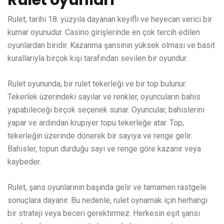
Rulet oyunları
Rulet, tarihi 18. yüzyıla dayanan keyifli ve heyecan verici bir
kumar oyunudur. Casino girişlerinde en çok tercih edilen
oyunlardan biridir. Kazanma şansının yüksek olması ve basit
kurallarıyla birçok kişi tarafından sevilen bir oyundur.
Rulet oyununda, bir rulet tekerleği ve bir top bulunur.
Tekerlek üzerindeki sayılar ve renkler, oyuncuların bahis
yapabileceği birçok seçenek sunar. Oyuncular, bahislerini
yapar ve ardından krupiyer topu tekerleğe atar. Top,
tekerleğin üzerinde dönerek bir sayıya ve renge gelir.
Bahisler, topun durduğu sayı ve renge göre kazanır veya
kaybeder.
Rulet, şans oyunlarının başında gelir ve tamamen rastgele
sonuçlara dayanır. Bu nedenle, rulet oynamak için herhangi
bir strateji veya beceri gerektirmez. Herkesin eşit şansı