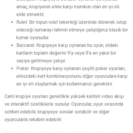
amaç, krupiyenin eline karşı mümkün olan en iyi eli
elde etmektir.
Rulet: Bir topun rulet tekerleği üzerinde dönerek istop
edeceği numarayı tahmin etmeye çalıştığınız klasik bir
kumar oyunudur.
Baccarat: Krupiyeye karşı oynanan bu oyun, eldeki
kartların toplam değerini 9’a veya 9’a en yakın bir
sayıya getirmeye çalışır.
Poker: Krupiyeye karşı oynanan çeşitli poker oyunları,
elinizdeki kart kombinasyonunu diğer oyunculara karşı
en iyi eli oluşturmak için kullanmanızı gerektirir.
Canlı krupiye oyunları genellikle yüksek kaliteli video akışı
ve interaktif özelliklerle sunulur. Oyuncular, oyun sırasında
sohbet edebilir, krupiyeye sorular sorabilir ve diğer
oyuncularla rekabet edebilir.