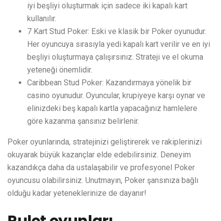
iyi beşliyi oluşturmak için sadece iki kapalı kart
kullanılır.
7 Kart Stud Poker: Eski ve klasik bir Poker oyunudur.
Her oyuncuya sırasıyla yedi kapalı kart verilir ve en iyi
beşliyi oluşturmaya çalışırsınız. Strateji ve el okuma
yeteneği önemlidir.
Caribbean Stud Poker: Kazandırmaya yönelik bir
casino oyunudur. Oyuncular, krupiyeye karşı oynar ve
elinizdeki beş kapalı kartla yapacağınız hamlelere
göre kazanma şansınız belirlenir.
Poker oyunlarında, stratejinizi geliştirerek ve rakiplerinizi
okuyarak büyük kazançlar elde edebilirsiniz. Deneyim
kazandıkça daha da ustalaşabilir ve profesyonel Poker
oyuncusu olabilirsiniz. Unutmayın, Poker şansınıza bağlı
olduğu kadar yeteneklerinize de dayanır!