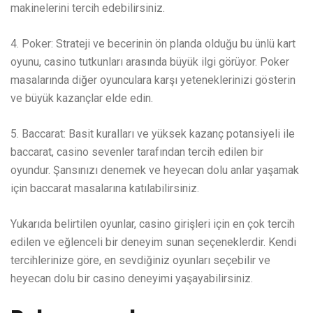
makinelerini tercih edebilirsiniz.
4. Poker: Strateji ve becerinin ön planda olduğu bu ünlü kart
oyunu, casino tutkunları arasında büyük ilgi görüyor. Poker
masalarında diğer oyunculara karşı yeteneklerinizi gösterin
ve büyük kazançlar elde edin.
5. Baccarat: Basit kuralları ve yüksek kazanç potansiyeli ile
baccarat, casino sevenler tarafından tercih edilen bir
oyundur. Şansınızı denemek ve heyecan dolu anlar yaşamak
için baccarat masalarına katılabilirsiniz.
Yukarıda belirtilen oyunlar, casino girişleri için en çok tercih
edilen ve eğlenceli bir deneyim sunan seçeneklerdir. Kendi
tercihlerinize göre, en sevdiğiniz oyunları seçebilir ve
heyecan dolu bir casino deneyimi yaşayabilirsiniz.