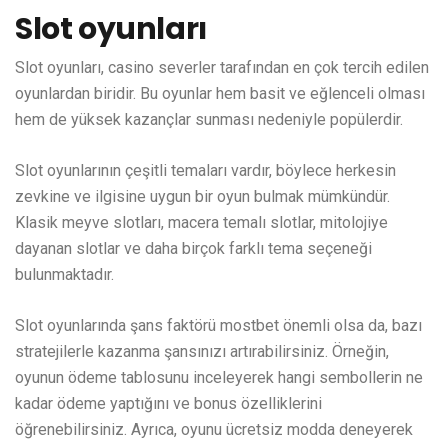
Slot oyunları
Slot oyunları, casino severler tarafından en çok tercih edilen
oyunlardan biridir. Bu oyunlar hem basit ve eğlenceli olması
hem de yüksek kazançlar sunması nedeniyle popülerdir.
Slot oyunlarının çeşitli temaları vardır, böylece herkesin
zevkine ve ilgisine uygun bir oyun bulmak mümkündür.
Klasik meyve slotları, macera temalı slotlar, mitolojiye
dayanan slotlar ve daha birçok farklı tema seçeneği
bulunmaktadır.
Slot oyunlarında şans faktörü
mostbet
önemli olsa da, bazı
stratejilerle kazanma şansınızı artırabilirsiniz. Örneğin,
oyunun ödeme tablosunu inceleyerek hangi sembollerin ne
kadar ödeme yaptığını ve bonus özelliklerini
öğrenebilirsiniz. Ayrıca, oyunu ücretsiz modda deneyerek