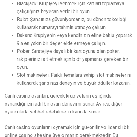
Blackjack: Krupiyeyi yenmek için kartları toplamaya
çalıştığınız heyecan verici bir oyun.
Rulet: Şansınıza güveniyorsanız, bu dönen tekerleği
kullanarak numarayı tahmin etmeye çalışın.
Bakara: Krupiyenin veya kendinizin eline bahis yaparak
9’a en yakın bir değer elde etmeye çalışın.
Poker: Stratejiye dayalı bir kart oyunu olan poker,
rakiplerinizi alt etmek için blöf yapmanız gereken bir
oyun.
Slot makineleri: Farklı temalara sahip slot makinelerini
kullanarak şansınızı deneyin ve büyük ödüller kazanın.
Canlı casino oyunları, gerçek krupiyelerin eşliğinde
oynandığı için adil bir oyun deneyimi sunar. Ayrıca, diğer
oyuncularla sohbet edebilme imkanı da sunar.
Canlı casino oyunlarını oynamak için güvenilir ve lisanslı bir
online casino sitesine üye olmanız gerekmektedir. Bu