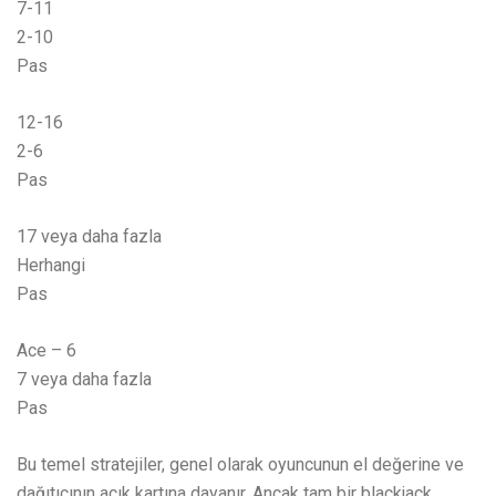
7-11
2-10
Pas
12-16
2-6
Pas
17 veya daha fazla
Herhangi
Pas
Ace – 6
7 veya daha fazla
Pas
Bu temel stratejiler, genel olarak oyuncunun el değerine ve
dağıtıcının açık kartına dayanır. Ancak tam bir blackjack