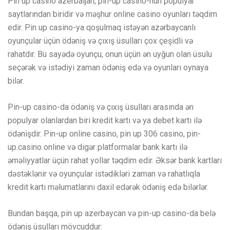
Pin up casino azerbaijan, pin-up casino-nun populyar
saytlarından biridir və məşhur online casino oyunları təqdim
edir. Pin up casino-ya qoşulmaq istəyən azərbaycanlı
oyunçular üçün ödəniş və çıxış üsulları çox çeşidli və
rahatdır. Bu sayədə oyunçu, onun üçün ən uyğun olan üsulu
seçərək və istədiyi zaman ödəniş edə və oyunları oynaya
bilər.
Pin-up casino-da ödəniş və çıxış üsulları arasında ən
populyar olanlardan biri kredit kartı və ya debet kartı ilə
ödənişdir. Pin-up online casino, pin up 306 casino, pin-
up.casino online və digər platformalar bank kartı ilə
əməliyyatlar üçün rahat yollar təqdim edir. Əksər bank kartları
dəstəklənir və oyunçular istədikləri zaman və rahatlıqla
kredit kartı məlumatlarını daxil edərək ödəniş edə bilərlər.
Bundan başqa, pin up azerbaycan və pin-up casino-da belə
ödəniş üsulları mövcuddur: