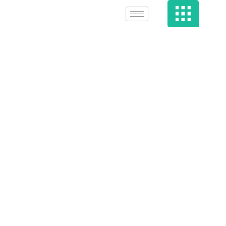
Pin up casino
Azərbaycan:
onlayn oyunların
qalibi