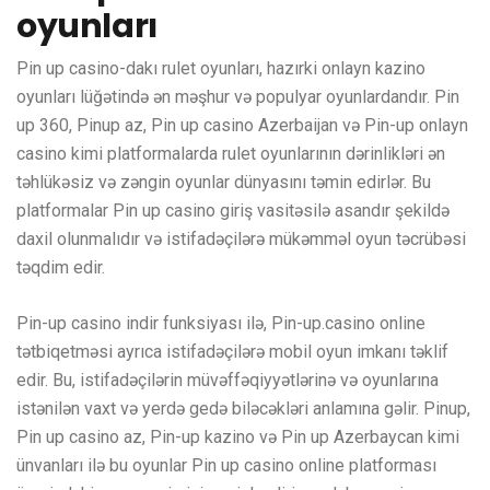
oyunları
Pin up casino-dakı rulet oyunları, hazırki onlayn kazino
oyunları lüğətində ən məşhur və populyar oyunlardandır. Pin
up 360, Pinup az, Pin up casino Azerbaijan və Pin-up onlayn
casino kimi platformalarda rulet oyunlarının dərinlikləri ən
təhlükəsiz və zəngin oyunlar dünyasını təmin edirlər. Bu
platformalar Pin up casino giriş vasitəsilə asandır şekildə
daxil olunmalıdır və istifadəçilərə mükəmməl oyun təcrübəsi
təqdim edir.
Pin-up casino indir funksiyası ilə, Pin-up.casino online
tətbiqetməsi ayrıca istifadəçilərə mobil oyun imkanı təklif
edir. Bu, istifadəçilərin müvəffəqiyyətlərinə və oyunlarına
istənilən vaxt və yerdə gedə biləcəkləri anlamına gəlir. Pinup,
Pin up casino az, Pin-up kazino və Pin up Azerbaycan kimi
ünvanları ilə bu oyunlar Pin up casino online platforması