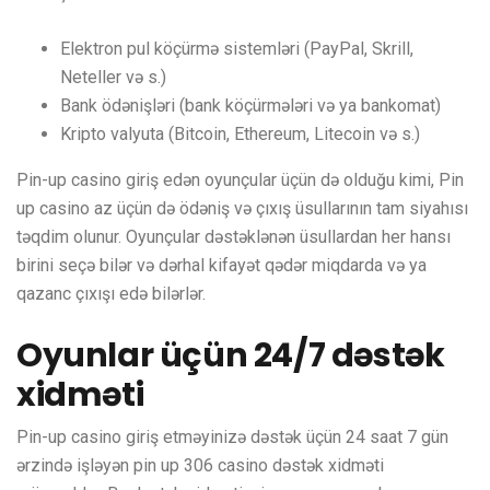
Elektron pul köçürmə sistemləri (PayPal, Skrill,
Neteller və s.)
Bank ödənişləri (bank köçürmələri və ya bankomat)
Kripto valyuta (Bitcoin, Ethereum, Litecoin və s.)
Pin-up casino giriş edən oyunçular üçün də olduğu kimi, Pin
up casino az üçün də ödəniş və çıxış üsullarının tam siyahısı
təqdim olunur. Oyunçular dəstəklənən üsullardan her hansı
birini seçə bilər və dərhal kifayət qədər miqdarda və ya
qazanc çıxışı edə bilərlər.
Oyunlar üçün 24/7 dəstək
xidməti
Pin-up casino giriş etməyinizə dəstək üçün 24 saat 7 gün
ərzində işləyən pin up 306 casino dəstək xidməti