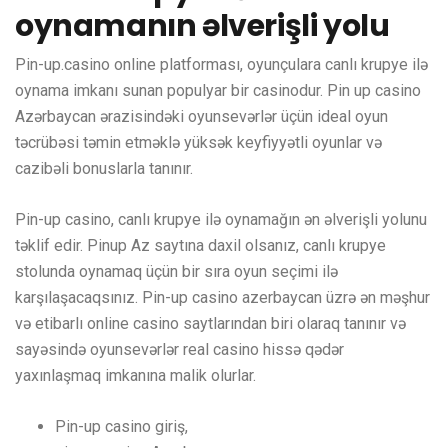
oynamanın əlverişli yolu
Pin-up.casino online platforması, oyunçulara canlı krupye ilə
oynama imkanı sunan populyar bir casinodur. Pin up casino
Azərbaycan ərazisindəki oyunsevərlər üçün ideal oyun
təcrübəsi təmin etməklə yüksək keyfiyyətli oyunlar və
cazibəli bonuslarla tanınır.
Pin-up casino, canlı krupye ilə oynamağın ən əlverişli yolunu
təklif edir. Pinup Az saytına daxil olsanız, canlı krupye
stolunda oynamaq üçün bir sıra oyun seçimi ilə
karşılaşacaqsınız. Pin-up casino azerbaycan üzrə ən məşhur
və etibarlı online casino saytlarından biri olaraq tanınır və
sayəsində oyunsevərlər real casino hissə qədər
yaxınlaşmaq imkanına malik olurlar.
Pin-up casino giriş,