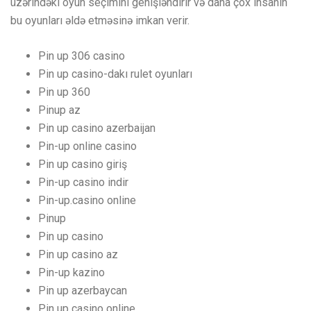
üzərindəki oyun seçimini genişləndirir və daha çox insanın
bu oyunları əldə etməsinə imkan verir.
Pin up 306 casino
Pin up casino-dakı rulet oyunları
Pin up 360
Pinup az
Pin up casino azerbaijan
Pin-up online casino
Pin up casino giriş
Pin-up casino indir
Pin-up.casino online
Pinup
Pin up casino
Pin up casino az
Pin-up kazino
Pin up azerbaycan
Pin up casino online