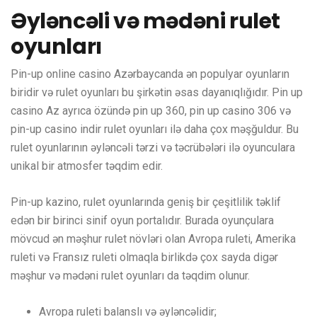
Əyləncəli və mədəni rulet
oyunları
Pin-up online casino Azərbaycanda ən populyar oyunların
biridir və rulet oyunları bu şirkətin əsas dayanıqlığıdır. Pin up
casino Az ayrıca özündə pin up 360, pin up casino 306 və
pin-up casino indir rulet oyunları ilə daha çox məşğuldur. Bu
rulet oyunlarının əyləncəli tərzi və təcrübələri ilə oyunculara
unikal bir atmosfer təqdim edir.
Pin-up kazino, rulet oyunlarında geniş bir çeşitlilik təklif
edən bir birinci sinif oyun portalıdır. Burada oyunçulara
mövcud ən məşhur rulet növləri olan Avropa ruleti, Amerika
ruleti və Fransız ruleti olmaqla birlikdə çox sayda digər
məşhur və mədəni rulet oyunları da təqdim olunur.
Avropa ruleti balanslı və əyləncəlidir;