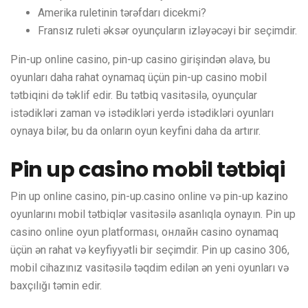
Amerika ruletinin tərəfdarı dicekmi?
Fransız ruleti əksər oyunçuların izləyəcəyi bir seçimdir.
Pin-up online casino, pin-up casino girişindən əlavə, bu
oyunları daha rahat oynamaq üçün pin-up casino mobil
tətbiqini də təklif edir. Bu tətbiq vasitəsilə, oyunçular
istədikləri zaman və istədikləri yerdə istədikləri oyunları
oynaya bilər, bu da onların oyun keyfini daha da artırır.
Pin up casino mobil tətbiqi
Pin up online casino, pin-up.casino online və pin-up kazino
oyunlarını mobil tətbiqlər vasitəsilə asanlıqla oynayın. Pin up
casino online oyun platforması, онлайн casino oynamaq
üçün ən rahat və keyfiyyətli bir seçimdir. Pin up casino 306,
mobil cihazınız vasitəsilə təqdim edilən ən yeni oyunları və
baxçılığı təmin edir.