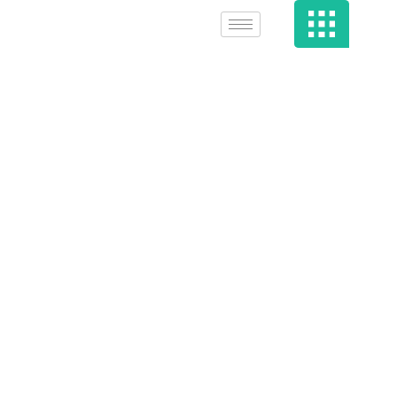
Los Mas Famosas
Casinos Con
Tragamonedas
Online De México
2023