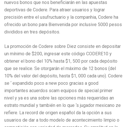
nuevos bonos que nos beneficiarán en las apuestas
deportivas de Codere. Para atraer usuarios y lograr
precisión entre el usufructuario y la companhia, Codere ha
ofrecido un bono para Bienvenida por inclusive 5000 pesos
divididos en tres depósitos.
La promoción de Codere sobre Diez consiste en depositar
un mínimo de $200, ingresar este código CODERE10 y
obtener el bono del 10% hasta $1, 500 por cada depósito
que se realice. Se otorgarán el máximo de 12 bonos (del
10% del valor del depósito, hasta $1, 000 cada uno). Codere
se ‘ expandido poco a new poco gracias a good
importantes acuerdos scam equipos de special primer
nivel y ya es una sobre las opciones más requeridas an
estrato mundial y también en lo que ‘s jugador mexicano ze
refiere. La record de origen español da la opción a sus
usuarios de dar a todo modelo de acontecimiento limpio o