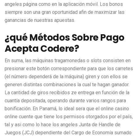
angeles página como en la aplicación móvil. Los bonos
siempre son una gran oportunidad afin de maximizar las
ganancias de nuestras apuestas.
¿qué Métodos Sobre Pago
Acepta Codere?
En suma, las máquinas tragamonedas o slots consisten en
presionar este botón correspondiente para que los carretes
(el número dependerá de la máquina) giren y con ellos se
generen distintas combinaciones la cual te hagan ganador.
La cantidad de giros recibidos ze entrega en función de la
cuantía depositada, operando durante varios rangos para
bonificación. En Panamá, lo ideal sera que el online casino
online cuente que tiene los permisos otorgados por el país,
tal y asi como lo hace los angeles Junta de Handle de
Juegos (JCJ) dependiente del Cargo de Economía sumado