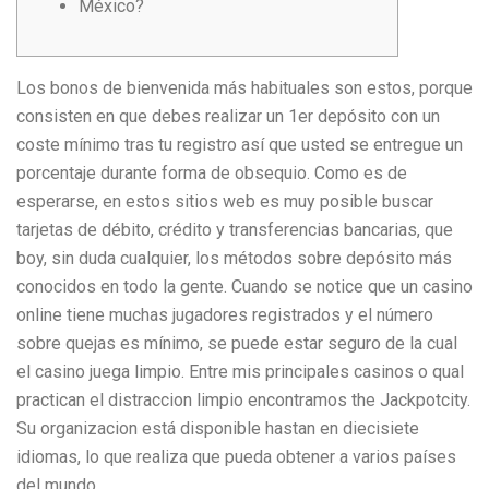
México?
Los bonos de bienvenida más habituales son estos, porque
consisten en que debes realizar un 1er depósito con un
coste mínimo tras tu registro así que usted se entregue un
porcentaje durante forma de obsequio. Como es de
esperarse, en estos sitios web es muy posible buscar
tarjetas de débito, crédito y transferencias bancarias, que
boy, sin duda cualquier, los métodos sobre depósito más
conocidos en todo la gente. Cuando se notice que un casino
online tiene muchas jugadores registrados y el número
sobre quejas es mínimo, se puede estar seguro de la cual
el casino juega limpio. Entre mis principales casinos o qual
practican el distraccion limpio encontramos the Jackpotcity.
Su organizacion está disponible hastan en diecisiete
idiomas, lo que realiza que pueda obtener a varios países
del mundo.