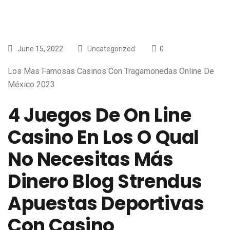
June 15, 2022
Uncategorized
0
Los Mas Famosas Casinos Con Tragamonedas Online De
México 2023
4 Juegos De On Line
Casino En Los O Qual
No Necesitas Más
Dinero Blog Strendus
Apuestas Deportivas
Con Casino