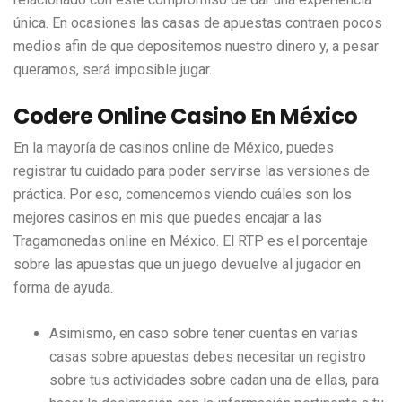
única. En ocasiones las casas de apuestas contraen pocos
medios afin de que depositemos nuestro dinero y, a pesar
queramos, será imposible jugar.
Codere Online Casino En México
En la mayoría de casinos online de México, puedes
registrar tu cuidado para poder servirse las versiones de
práctica. Por eso, comencemos viendo cuáles son los
mejores casinos en mis que puedes encajar a las
Tragamonedas online en México. El RTP es el porcentaje
sobre las apuestas que un juego devuelve al jugador en
forma de ayuda.
Asimismo, en caso sobre tener cuentas en varias
casas sobre apuestas debes necesitar un registro
sobre tus actividades sobre cadan una de ellas, para