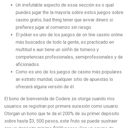
Un irrefutable aspecto de essa sección es o qual
puedes jugar the la mayoría sobre estos juegos sobre
casino gratis, bad thing tener que avivar dinero si
prefieres jugar al comienzo sin riesgo.
El póker es uno de los juegos de on line casino online
más buscados de todo la gente, es practicado en
multitud e aun tiene un sinfín de torneos y
competencias profesionales, semiprofesionales y de
aficionados.
Como es uno de los juegos de casino más populares
an estrato mundial, cualquier sitio de apuestas lo
ofrecerá alguna versión de él.
El bono de bienvenida de Codere ze otorga cuando mis
usuarios se registran por primera sucesión como usuario.
Otorgan un bono que te da el 200% de su primer depósito
sobre hasta $3, 500 pesos, este fruto se puede sustraer