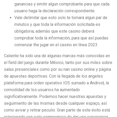
ganancias y emitir algun comprobante para que cada
usuario haga la declaración correspondiente.
Vale delimitar que esto solo te tomará algun par de
minutos y que toda la información solicitada es
obligatoria, además que este casino deberá
comprobar toda la información, para que así puedas
comenzar the jugar en el casino en línea 2023.
Caliente ha sido una de algunas marcas más conocidas en
el field del juego durante México, tanto por sus miles sobre
salas presenciales como por su nan casino online y página
de apuestas deportivas. Con la llegada de los angeles
plataforma para orden operativo IOS sumado a Android, la
comodidad de los usuarios ha aumentado
significativamente. Podemos hacer nuestras apuestas y
seguimiento de las mismas desde cualquier espaço, así
como avivar y retirar peculio. Gran parte de este éxito está
relacionado con este compromiso de dar una experiencia