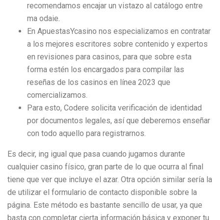
recomendamos encajar un vistazo al catálogo entre
ma odaie.
En ApuestasYcasino nos especializamos en contratar
a los mejores escritores sobre contenido y expertos
en revisiones para casinos, para que sobre esta
forma estén los encargados para compilar las
reseñas de los casinos en línea 2023 que
comercializamos.
Para esto, Codere solicita verificación de identidad
por documentos legales, así que deberemos enseñar
con todo aquello para registrarnos.
Es decir, ing igual que pasa cuando jugamos durante
cualquier casino físico, gran parte de lo que ocurra al final
tiene que ver que incluye el azar. Otra opción similar sería la
de utilizar el formulario de contacto disponible sobre la
página. Este método es bastante sencillo de usar, ya que
basta con completar cierta información básica y exponer tu