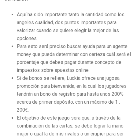
Aquí ha sido importante tanto la cantidad como los
angeles cualidad, dos puntos importantes para
valorizar cuando se quiere elegir la mejor de las
opciones.
Para esto será preciso buscar ayuda para un agente
money que pueda determinar con certeza cuál será el
porcentaje que debes pagar durante concepto de
impuestos sobre apuestas online.
Si de bonos se refiere, Luckia ofrece una jugosa
promoción para bienvenida, en la cual los jugadores
tendrán un bono de registro para hasta unos 200%
acerca de primer depósito, con un máximo de 1 .
200€.
El objetivo de este juego sera que, a través de la
combinación de las cartas, se debe lograr la mano
mejor o qual la de mis rivales o un crupier para ser