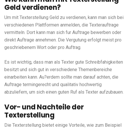
Geld verdienen?
Um mit Texterstellung Geld zu verdienen, kann man sich bei
verschiedenen Plattformen anmelden, die Texterauftrage
vermitteln. Dort kann man sich fur Auftrage bewerben oder
direkt Auftrage annehmen. Die Vergutung erfolgt meist pro
geschriebenem Wort oder pro Auftrag.
Es ist wichtig, dass man als Texter gute Schreibfahigkeiten
besitzt und sich gut in verschiedene Themenbereiche
einarbeiten kann. Au?erdem sollte man darauf achten, die
Auftrage termingerecht und qualitativ hochwertig
abzuliefern, um sich einen guten Ruf als Texter aufzubauen.
Vor- und Nachteile der
Texterstellung
Die Texterstellung bietet einige Vorteile, wie zum Beispiel