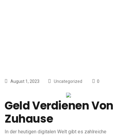
Möglichkeiten
für
Nebeneinkünfte
August 1, 2023
Uncategorized
0
Geld Verdienen Von
Zuhause
In der heutigen digitalen Welt gibt es zahlreiche