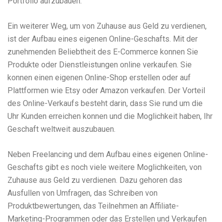
Portfolio aufzubauen.
Ein weiterer Weg, um von Zuhause aus Geld zu verdienen,
ist der Aufbau eines eigenen Online-Geschafts. Mit der
zunehmenden Beliebtheit des E-Commerce konnen Sie
Produkte oder Dienstleistungen online verkaufen. Sie
konnen einen eigenen Online-Shop erstellen oder auf
Plattformen wie Etsy oder Amazon verkaufen. Der Vorteil
des Online-Verkaufs besteht darin, dass Sie rund um die
Uhr Kunden erreichen konnen und die Moglichkeit haben, Ihr
Geschaft weltweit auszubauen.
Neben Freelancing und dem Aufbau eines eigenen Online-
Geschafts gibt es noch viele weitere Moglichkeiten, von
Zuhause aus Geld zu verdienen. Dazu gehoren das
Ausfullen von Umfragen, das Schreiben von
Produktbewertungen, das Teilnehmen an Affiliate-
Marketing-Programmen oder das Erstellen und Verkaufen