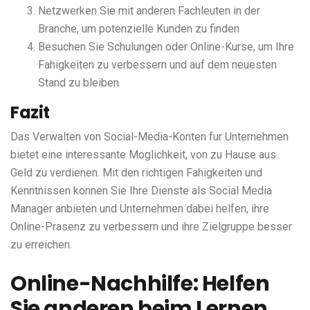
Netzwerken Sie mit anderen Fachleuten in der
Branche, um potenzielle Kunden zu finden
Besuchen Sie Schulungen oder Online-Kurse, um Ihre
Fahigkeiten zu verbessern und auf dem neuesten
Stand zu bleiben
Fazit
Das Verwalten von Social-Media-Konten fur Unternehmen
bietet eine interessante Moglichkeit, von zu Hause aus
Geld zu verdienen. Mit den richtigen Fahigkeiten und
Kenntnissen konnen Sie Ihre Dienste als Social Media
Manager anbieten und Unternehmen dabei helfen, ihre
Online-Prasenz zu verbessern und ihre Zielgruppe besser
zu erreichen.
Online-Nachhilfe: Helfen
Sie anderen beim Lernen