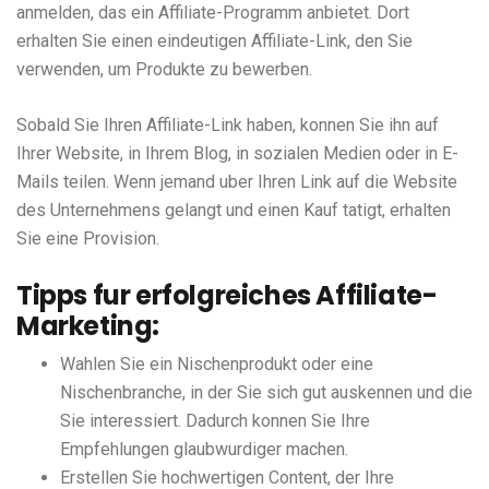
anmelden, das ein Affiliate-Programm anbietet. Dort
erhalten Sie einen eindeutigen Affiliate-Link, den Sie
verwenden, um Produkte zu bewerben.
Sobald Sie Ihren Affiliate-Link haben, konnen Sie ihn auf
Ihrer Website, in Ihrem Blog, in sozialen Medien oder in E-
Mails teilen. Wenn jemand uber Ihren Link auf die Website
des Unternehmens gelangt und einen Kauf tatigt, erhalten
Sie eine Provision.
Tipps fur erfolgreiches Affiliate-
Marketing:
Wahlen Sie ein Nischenprodukt oder eine
Nischenbranche, in der Sie sich gut auskennen und die
Sie interessiert. Dadurch konnen Sie Ihre
Empfehlungen glaubwurdiger machen.
Erstellen Sie hochwertigen Content, der Ihre