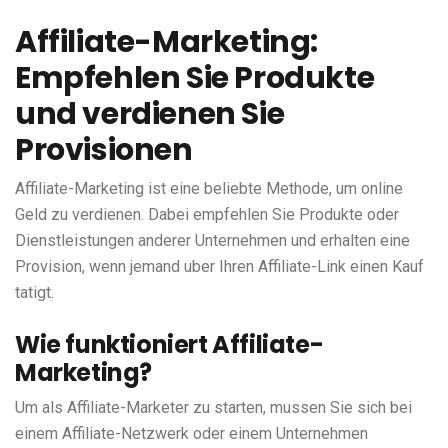
Affiliate-Marketing:
Empfehlen Sie Produkte
und verdienen Sie
Provisionen
Affiliate-Marketing ist eine beliebte Methode, um online
Geld zu verdienen. Dabei empfehlen Sie Produkte oder
Dienstleistungen anderer Unternehmen und erhalten eine
Provision, wenn jemand uber Ihren Affiliate-Link einen Kauf
tatigt.
Wie funktioniert Affiliate-
Marketing?
Um als Affiliate-Marketer zu starten, mussen Sie sich bei
einem Affiliate-Netzwerk oder einem Unternehmen