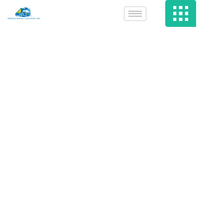
Geld Verdienen
Von Zuhause –
Geld verdienen
von Zuhause aus
Die besten