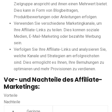
Zielgruppe anspricht und ihnen einen Mehrwert bietet.
Dies kann in Form von Blogbeitragen,
Produktbewertungen oder Anleitungen erfolgen.
Verwenden Sie verschiedene Marketingkanale, um
Ihre Affiliate-Links zu teilen. Dies konnen soziale
Medien, E-Mail-Marketing oder bezahlte Werbung
sein.
Verfolgen Sie Ihre Affiliate-Links und analysieren Sie,
welche Kanale und Strategien am erfolgreichsten
sind. Dies ermoglicht es Ihnen, Ihre Bemuhungen zu
optimieren und mehr Provisionen zu verdienen.
Vor- und Nachteile des Affiliate-
Marketings:
Vorteile
Nachteile
Geringe