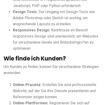
JavaScript, PHP oder Python erforderlich.
Design-Tools:
Der Umgang mit Design-Tools wie
Adobe Photoshop oder Sketch ist wichtig, um
ansprechende Layouts zu erstellen.
Responsives Design:
Kenntnisse im Bereich
responsives Design sind unerlasslich, um Websites
fur verschiedene Gerate und Bildschirmgro?en zu
optimieren.
Wie finde ich Kunden?
Um Kunden zu finden, konnen Sie verschiedene Strategien
anwenden:
Online-Prasenz:
Erstellen Sie eine professionelle
Website, auf der Sie Ihre Dienste prasentieren und
Referenzen zeigen konnen.
Online-Plattformen:
Registrieren Sie sich auf