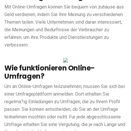
Mit Online-Umfragen konnen Sie bequem von zuhause aus
Geld verdienen, indem Sie Ihre Meinung zu verschiedenen
Themen teilen. Viele Unternehmen sind daran interessiert,
die Meinungen und Bedurfnisse der Verbraucher zu
erfahren, um ihre Produkte und Dienstleistungen zu
verbessern.
Wie funktionieren Online-
Umfragen?
Um an Online-Umfragen teilzunehmen, mussen Sie sich bei
einer Umfrageplattform anmelden. Dort erhalten Sie
regelma?ig Einladungen zu Umfragen, die zu Ihrem Profil
passen. Sie konnen entscheiden, ob Sie an der Umfrage
teilnehmen mochten oder nicht. Fur jede abgeschlossene
Umfrage erhalten Sie eine Vergutung, die je nach Lange und