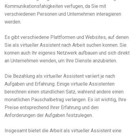
Kommunikationsfahigkeiten verfugen, da Sie mit
verschiedenen Personen und Unternehmen interagieren
werden.
Es gibt verschiedene Plattformen und Websites, auf denen
Sie als virtueller Assistent nach Arbeit suchen konnen. Sie
konnen auch Ihr eigenes Netzwerk aufbauen und sich direkt
an Unternehmen wenden, um Ihre Dienste anzubieten.
Die Bezahlung als virtueller Assistent variiert je nach
Aufgaben und Erfahrung. Einige virtuelle Assistenten
berechnen einen stundlichen Satz, wahrend andere einen
monatlichen Pauschalbetrag verlangen. Es ist wichtig, Ihre
Preise entsprechend Ihrer Erfahrung und den
Anforderungen der Aufgaben festzulegen.
Insgesamt bietet die Arbeit als virtueller Assistent eine