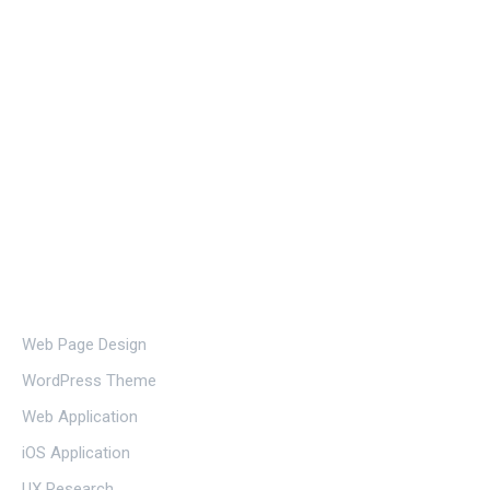
239 E 5th St, New York NY 10003, USA

Our Service.
Web Page Design
WordPress Theme
Web Application
iOS Application
UX Research