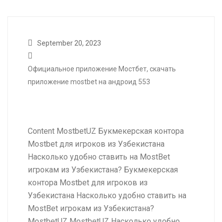
September 20, 2023
Официальное приложение Мостбет, скачать
приложение mostbet на андроид 553
Content MostbetUZ Букмекерская контора
Mostbet для игроков из Узбекистана
Насколько удобно ставить на MostBet
игрокам из Узбекистана? Букмекерская
контора Mostbet для игроков из
Узбекистана Насколько удобно ставить на
MostBet игрокам из Узбекистана?
MostbetUZ MostbetUZ Насколько удобно