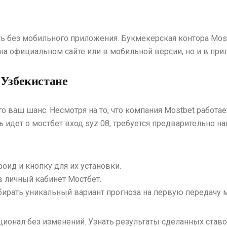
ь без мобильного приложения. Букмекерская контора Most
на официальном сайте или в мобильной версии, но и в при
 Узбекистане
о ваш шанс. Несмотря на то, что компания Mostbet работае
 идет о мостбет вход syz 08, требуется предварительно най
оид и кнопку для их установки.
в личный кабинет Мостбет.
рать уникальный вариант прогноза на первую передачу м
ионал без изменений. Узнать результаты сделанных став