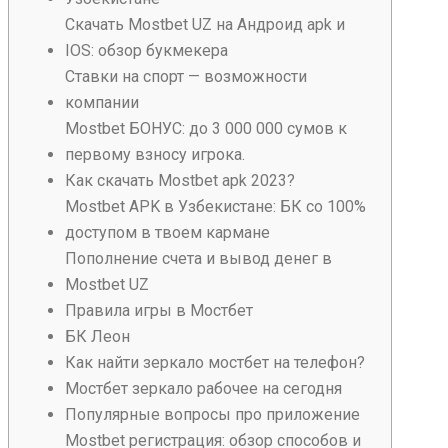
Скачать Mostbet UZ на Андроид apk и
IOS: обзор букмекера
Ставки на спорт — возможности
компании
Mostbet БОНУС: до 3 000 000 сумов к
первому взносу игрока.
Как скачать Mostbet apk 2023?
Mostbet APK в Узбекистане: БК со 100%
доступом в твоем кармане
Пополнение счета и вывод денег в
Mostbet UZ
Правила игры в Мостбет
БК Леон
Как найти зеркало мостбет на телефон?
Мостбет зеркало рабочее на сегодня
Популярные вопросы про приложение
Mostbet регистрация: обзор способов и