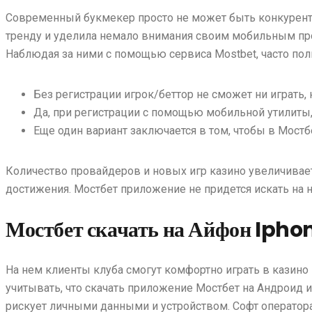
Современный букмекер просто не может быть конкурент
тренду и уделила немало внимания своим мобильным пр
Наблюдая за ними с помощью сервиса Mostbet, часто пол
Без регистрации игрок/беттор не сможет ни играть,
Да, при регистрации с помощью мобильной утилиты,
Еще один вариант заключается в том, чтобы в Мостбе
Количество провайдеров и новых игр казино увеличивает
достижения. Мостбет приложение не придется искать на 
Мостбет скачать на Айфон Ipho
На нем клиенты клуба смогут комфортно играть в казино 
учитывать, что скачать приложение Мостбет на Андроид и
рискует личными данными и устройством. Софт оператор