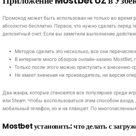
Приложение Mostbet UZ в Узбек
Промокод может быть использован не только во время р
абсолютно бесплатно. Первое, что нужно сделать перед т
депозитный счет. Если вы заметили выполнение действий
Методов сделать это несколько, все они перечислен
В интернете много обзоров онлайн-казино MostBet,
Только после этого можно приступать к внесению ср
Не имеет значения ни производитель, ни версия оп
Два жанра, которые становятся все популярнее среди игр
или Steam. Чтобы воспользоваться этим способом входа,
мобильный телефон, но и на планшет. По многочисленны
Mostbet установить: что делать с загр