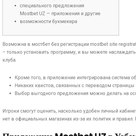
специального предложения
Mostbet UZ — приложения и другие
возможности букмекера
Возможна в мостбет без регистрации mostbet site registra
– только установить программу, и вы можете наслаждать
клуба.
Кроме того, в приложение интегрирована система о
Никаких квестов, связанных с переводом страницы 
Выбор выгодного предложения можно делать на ос
Игроки смогут оценить, насколько удобен личный кабине
нет в официальных магазинах из-за их политик и правил