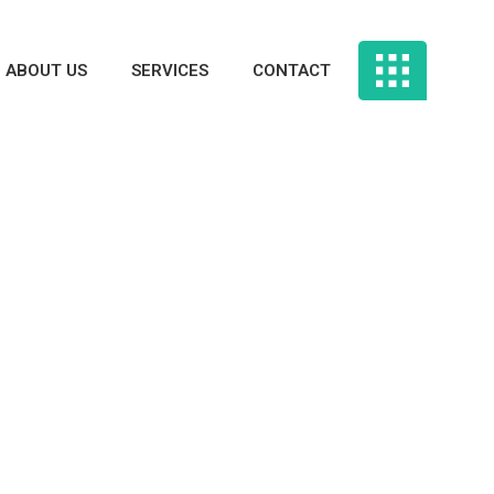
ABOUT US
SERVICES
CONTACT
циального сайта,