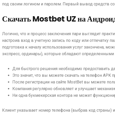
под своим логином и паролем. Первый вывод средств со
Скачать Mostbet UZ на Андроид 
Логично, что и процесс заключения пари выглядит практи
настроив вход в учетную запись по коду или отпечатку па
подготовка к началу использования услуг закончена, мо
экспресс, ординары), которые обладают определенными
Для быстрого решения необходимо предоставить дан
Это значит, что вы можете скачать на телефон APK
После регистрации на сайте MostBet вы можете пол
Компания регулярно обновляет и улучшает механиз
Ни одна букмекерская контора не может функциони
Клиент указывает номер телефона (выбрав код страны) и