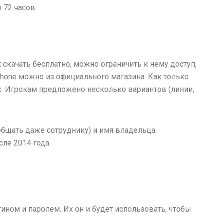
72 часов.
 скачать бесплатно, можно ограничить к нему доступ,
 iPhone можно из официального магазина. Как только
к. Игрокам предложено несколько вариантов (линии,
общать даже сотруднику) и имя владельца.
ле 2014 года.
ном и паролем. Их он и будет использовать, чтобы