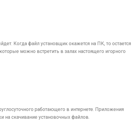
выйдет. Когда файл установщик окажется на ПК, то остается
 которые можно встретить в залах настоящего игорного
круглосуточного работающего в интернете. Приложения
ки на скачивание установочных файлов.